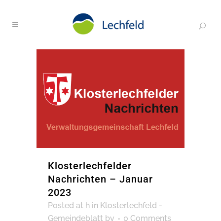
Klosterlechfelder
Nachrichten – Januar
2023
Posted at h
in
Klosterlechfeld -
Gemeindeblatt
by
0 Comments