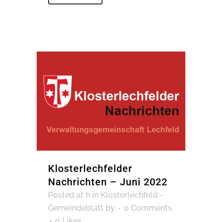
Klosterlechfelder
Nachrichten – Juni 2022
Posted at h
in
Klosterlechfeld -
Gemeindeblatt
by
0 Comments
0
Likes