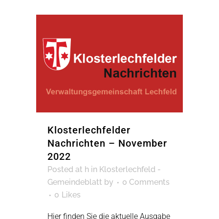
Klosterlechfelder
Nachrichten – November
2022
Posted at h
in
Klosterlechfeld -
Gemeindeblatt
by
0 Comments
0
Likes
Hier finden Sie die aktuelle Ausgabe