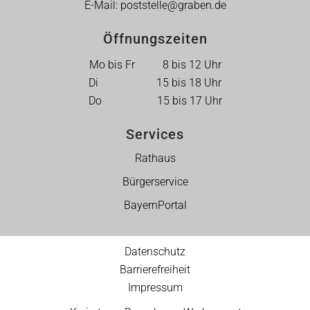
E-Mail:
poststelle@graben.de
Öffnungszeiten
Mo bis Fr 8 bis 12 Uhr
Di 15 bis 18 Uhr
Do 15 bis 17 Uhr
Services
Rathaus
Bürgerservice
BayernPortal
Datenschutz
Barrierefreiheit
Impressum