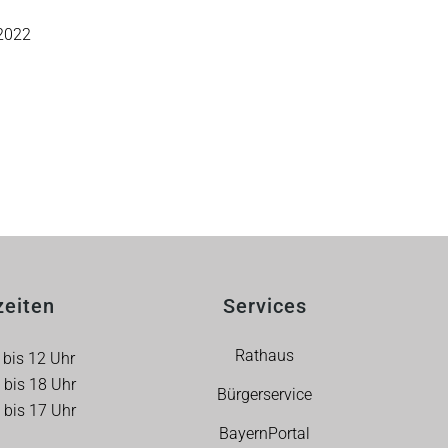
 2022
zeiten
Services
Rathaus
is 12 Uhr
 18 Uhr
Bürgerservice
 17 Uhr
BayernPortal