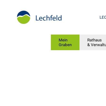
LE
Mein
Rathaus
Graben
& Verwalt