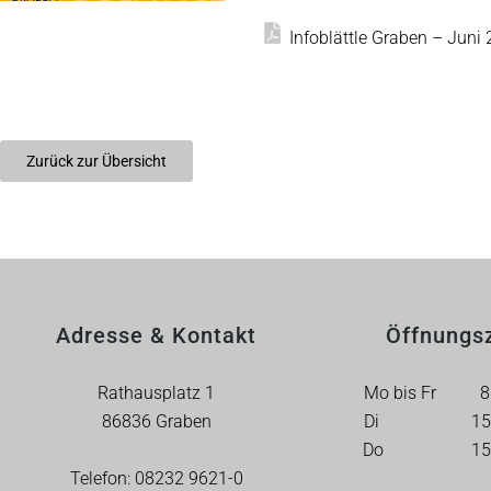
Infoblättle Graben – Juni
Zurück zur Übersicht
Adresse & Kontakt
Öffnungs
Rathausplatz 1
Mo bis Fr 8 b
86836 Graben
Di 15 bis
Do 15 bis
Telefon:
08232 9621-0