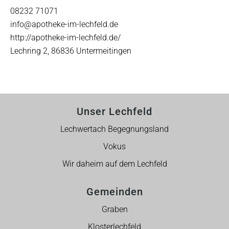
08232 71071
info@apotheke-im-lechfeld.de
http://apotheke-im-lechfeld.de/
Lechring 2, 86836 Untermeitingen
Unser Lechfeld
Lechwertach Begegnungsland
Vokus
Wir daheim auf dem Lechfeld
Gemeinden
Graben
Klosterlechfeld