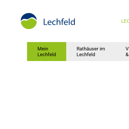
LE
Mein
Rathäuser im
V
Lechfeld
Lechfeld
&