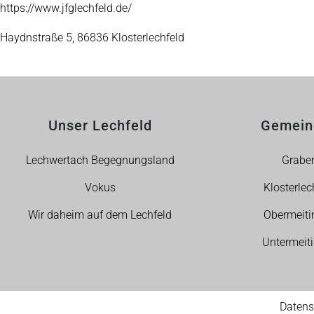
https://www.jfglechfeld.de/
Haydnstraße 5, 86836 Klosterlechfeld
Unser Lechfeld
Gemein
Lechwertach Begegnungsland
Grabe
Vokus
Klosterlec
Wir daheim auf dem Lechfeld
Obermeiti
Untermeit
Datens