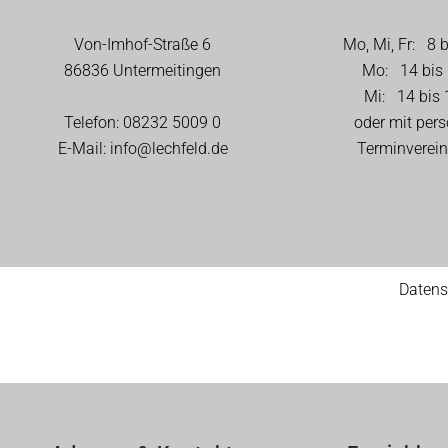
Von-Imhof-Straße 6
Mo, Mi, Fr: 8 
86836 Untermeitingen
Mo: 14 bis 
Mi: 14 bis 
Telefon:
08232 5009 0
oder mit pers
E-Mail:
info@lechfeld.de
Terminverei
Datens