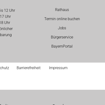
Rathaus
bis 12 Uhr
17 Uhr
Termin online buchen
18 Uhr
Jobs
önlicher
nbarung
Bürgerservice
BayernPortal
chutz
Barrierefreiheit
Impressum