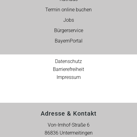
Termin online buchen
Jobs
Bürgerservice
BayernPortal
Datenschutz
Barrierefreiheit
Impressum
Adresse & Kontakt
Von-Imhof-Straße 6
86836 Untermeitingen